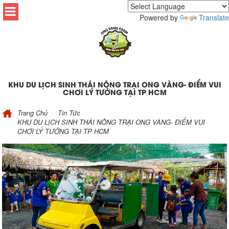
Powered by
Translate
KHU DU LỊCH SINH THÁI NÔNG TRẠI ONG VÀNG- ĐIỂM VUI
CHƠI LÝ TƯỞNG TẠI TP HCM
Trang Chủ
Tin Tức
KHU DU LỊCH SINH THÁI NÔNG TRẠI ONG VÀNG- ĐIỂM VUI
CHƠI LÝ TƯỞNG TẠI TP HCM