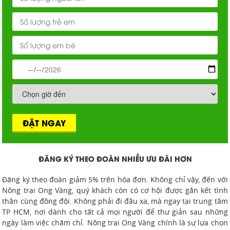
ĐẶT NGAY
ĐĂNG KÝ THEO ĐOÀN NHIỀU ƯU ĐÃI HƠN
Đăng ký theo đoàn giảm 5% trên hóa đơn. Không chỉ vậy, đến với
Nông trại Ong Vàng, quý khách còn có cơ hội được gắn kết tình
thân cùng đồng đội. Không phải đi đâu xa, mà ngay tại trung tâm
TP HCM, nơi dành cho tất cả mọi người để thư giản sau những
ngày làm việc chăm chỉ. Nông trại Ong Vàng chính là sự lựa chọn