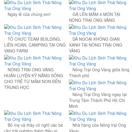
Ngày lễ của chúng em!
GÀ LÊN MÂM 4 MÓN TẠI
NÔNG TRẠI ONG VÀNG
TỔ CHỨC TEAM BUILDING,
DÃ NGOẠI KHÔNG GIAN
LIÊN HOAN, CAMPING TẠI ONG
XANH TẠI NÔNG TRẠI ONG
VANG FARM
VÀNG
NÔNG TRẠI ONG VÀNG
Nông Trại Ong Vàng giữa lòng
HUẤN LUYỆN KỸ NĂNG SỐNG
Thành phố
CHO TRẺ TỪ MẦM NON ĐẾN
TRUNG HỌC
Nông Trại Ong Vàng ngay tại
Trung Tâm Thành Phố Hồ Chí
Minh
Bố mẹ và thầy cô nghĩ các bé
Nhà hàng của Nông trại Ong
cần trải nghiệm thêm điều gì
Vàng