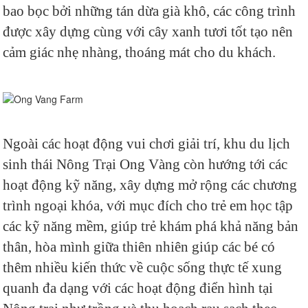
bao bọc bởi những tán dừa già khô, các công trình
được xây dựng cùng với cây xanh tươi tốt tạo nên
cảm giác nhẹ nhàng, thoáng mát cho du khách.
Ngoài các hoạt động vui chơi giải trí, khu du lịch
sinh thái Nông Trại Ong Vàng còn hướng tới các
hoạt động kỹ năng, xây dựng mở rộng các chương
trình ngoại khóa, với mục đích cho trẻ em học tập
các kỹ năng mềm, giúp trẻ khám phá khả năng bản
thân, hòa mình giữa thiên nhiên giúp các bé có
thêm nhiều kiến thức về cuộc sống thực tế xung
quanh đa dạng với các hoạt động điển hình tại