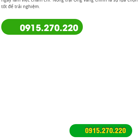
tốt để trải nghiệm.
0915.270.220
NÔNG TRẠI ONG VÀNG
Với diện tích 13.000m2 nằm ngay trung tâm TPHCM, (khu Thanh
Đa, Bình Qưới, Quận Bình Thạnh), Nông Trại Ong Vàng được xây
dựng theo mô hình nông trại sinh thái, với không gian xanh
nhiều trò chơi dân gian được bao quanh bởi rau củ quả cà chua,
xà lách, bầu mướp,...xanh mát. Các dịch vụ trải nghiệm nông trại
xanh ở đây thu hút rất nhiều đoàn, tour học sinh và người lớn
tận hưởng cảm giác trở về tuổi thơ. Đây là địa điểm vui chơi lý
tưởng ở Sài Gòn cùng gia đình.
BẠN MUỐN TÌM
0915.270.220