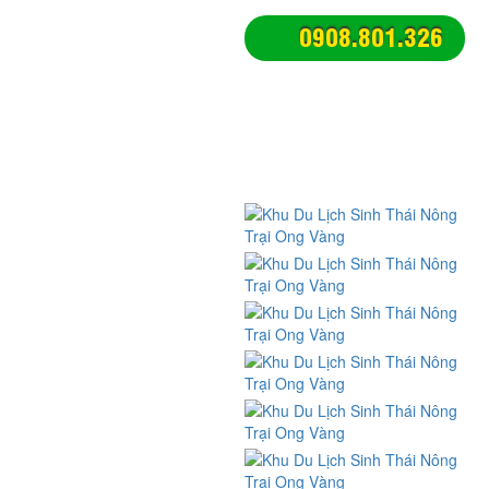
Nông trại giáo dục cho bé học
0908.801.326
tập dã ngoại
Du lịch nông trại sinh thái
xanh
Du lịch trải nghiệm nông trại
Địa điểm vui chơi ăn uống
chụp hình tphcm
KẾT NỐI
Nhật ký trải nghiệm du lịch
Kỹ năng sinh hoạt tập thể
Kỹ năng sinh tồn
Nghề quản trò - Nghề MC hoạt
náo
CHÍNH SÁCH
Chính sách và quy định chung
Chính sách vận chuyển, giao
nhận
Chính sách đổi trả và hoàn tiền
Chính sách bảo mật thông tin
Phương thức thanh toán