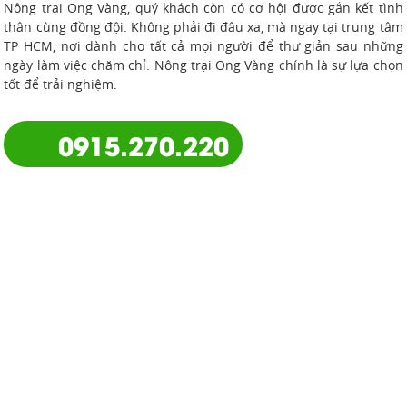
Nông trại Ong Vàng, quý khách còn có cơ hội được gắn kết tình
thân cùng đồng đội. Không phải đi đâu xa, mà ngay tại trung tâm
TP HCM, nơi dành cho tất cả mọi người để thư giản sau những
ngày làm việc chăm chỉ. Nông trại Ong Vàng chính là sự lựa chọn
tốt để trải nghiệm.
0915.270.220
NÔNG TRẠI ONG VÀNG
Với diện tích 13.000m2 nằm ngay trung tâm TPHCM, (khu Thanh
Đa, Bình Qưới, Quận Bình Thạnh), Nông Trại Ong Vàng được xây
dựng theo mô hình nông trại sinh thái, với không gian xanh
nhiều trò chơi dân gian được bao quanh bởi rau củ quả cà chua,
xà lách, bầu mướp,...xanh mát. Các dịch vụ trải nghiệm nông trại
xanh ở đây thu hút rất nhiều đoàn, tour học sinh và người lớn
tận hưởng cảm giác trở về tuổi thơ. Đây là địa điểm vui chơi lý
tưởng ở Sài Gòn cùng gia đình.