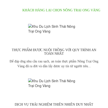
Nhà hàng của Nông trại Ong Vàng
03/10/2019
|
Tin tức
TẠI SAO
KHÁCH HÀNG LẠI CHỌN NÔNG TRẠI ONG VÀNG
Vì những dich vụ tuyệt vời dưới đây
Nông trại Ong Vàng phục vụ như thế
nào để đem lại sự hài lòng cao nhất cho
quý khách?
03/10/2019
|
Tin tức
Khu du lịch sinh thái kết hợp Nông trại
Giáo dục
THỰC PHẨM ĐƯỢC NUÔI TRỒNG VỚI QUY TRÌNH AN
TOÀN NHẤT
02/10/2019
|
Tin tức
Để đáp ứng nhu cầu rau sạch, an toàn thực phẩm Nông Trại Ong
Đến với Nông trại Ong Vàng quý khách
Vàng đã ra đời và dần lấy được uy tín từ người tiêu...
được những gì?
01/10/2019
|
Tin tức
Đặt tiệc cưới, liên hoan, sinh nhật,... gần
gũi thiên nhiên tại nông trại Ong Vàng
22/05/2018
|
Tin tức
DỊCH VỤ TRẢI NGHIỆM THIÊN NHIÊN DUY NHẤT
KHU DU LỊCH SINH THÁI NÔNG