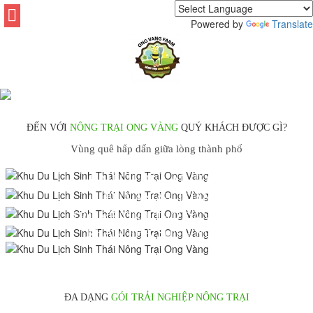
Powered by
Translate
ĐẾN VỚI
NÔNG TRẠI ONG VÀNG
QUÝ KHÁCH ĐƯỢC GÌ?
TRẢI NGHIỆM NÔNG TRẠI CHÂN
Vùng quê hấp dấn giữa lòng thành phố
THỰC
RAU CỦ QUẢ AN TOÀN
BỮA ĂN AN TOÀN
TRỞ VỀ TUỔI THƠ DÂN GIAN
KHÁM PHÁ SÔNG NƯỚC
ĐA DẠNG
GÓI TRẢI NGHIỆP NÔNG TRẠI