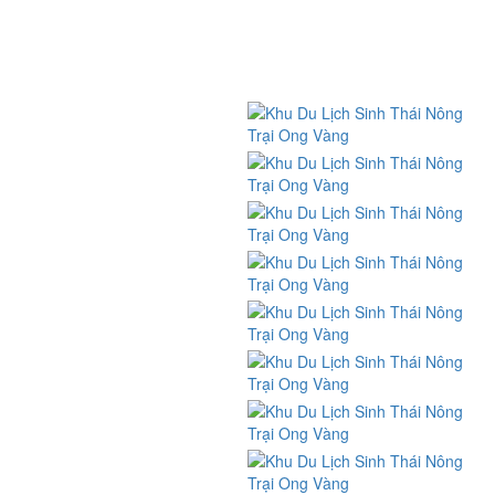
Địa điểm vui chơi ăn uống chụp
hình tphcm
Nhật ký trải nghiệm du lịch
KẾT NỐI
Kỹ năng sinh hoạt tập thể
Kỹ năng sinh tồn
Nghề quản trò - Nghề MC hoạt náo
CHÍNH SÁCH
Chính sách và quy định chung
Chính sách vận chuyển, giao nhận
Chính sách đổi trả và hoàn tiền
Chính sách bảo mật thông tin
Phương thức thanh toán