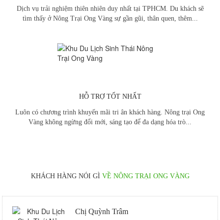
TRẠI ONG VÀNG- ĐIỂM VUI CHƠI
Dịch vụ trải nghiệm thiên nhiên duy nhất tại TPHCM. Du khách sẽ
LÝ TƯỞNG TẠI TP HCM
tìm thấy ở Nông Trại Ong Vàng sự gần gũi, thân quen, thêm...
11/11/2019
|
Tin tức
Có gì ở Nông Trại Ong Vàng HCM
khiến bạn ít nhất một lần phải ghé ?
22/05/2018
|
Tin tức
Ngày lễ của chúng em!
06/05/2020
|
Tin tức
HỖ TRỢ TỐT NHẤT
Vui chơi thư giãn cùng gia đình tại nông trại
Luôn có chương trình khuyến mãi tri ân khách hàng. Nông trại Ong
Ong Vàng với nhiều trò chơi trải nghiệm vui
Vàng không ngừng đổi mới, sáng tạo để đa dạng hóa trò...
nhộn
GÀ LÊN MÂM 4 MÓN TẠI NÔNG
TRẠI ONG VÀNG
11/11/2019
|
Tin tức
KHÁCH HÀNG NÓI GÌ
VỀ NÔNG TRẠI ONG VÀNG
TỔ CHỨC TEAM BUILDING, LIÊN
HOAN, CAMPING TẠI ONG VANG
FARM
Chị Quỳnh Trâm
11/11/2019
|
Tin tức