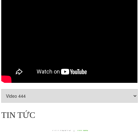
Ngày lễ của chúng em!
06/05/2020
|
Tin tức
Vui chơi thư giãn cùng gia đình tại nông trại
Ong Vàng với nhiều trò chơi trải nghiệm vui
nhộn
GÀ LÊN MÂM 4 MÓN TẠI NÔNG
TRẠI ONG VÀNG
11/11/2019
|
Tin tức
TỔ CHỨC TEAM BUILDING, LIÊN
TIN TỨC
HOAN, CAMPING TẠI ONG VANG
FARM
11/11/2019
|
Tin tức