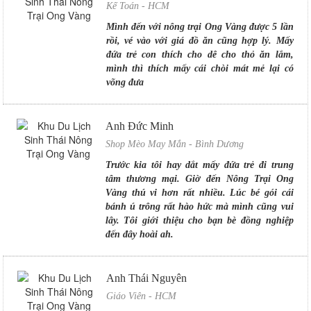
Kế Toán - HCM
Mình đến với nông trại Ong Vàng được 5 lần
DÃ NGOẠI KHÔNG GIAN XANH
rồi, vé vào với giá đồ ăn cũng hợp lý. Mấy
TẠI NÔNG TRẠI ONG VÀNG
đứa trẻ con thích cho dê cho thỏ ăn lắm,
11/11/2019
|
Tin tức
mình thì thích mấy cái chòi mát mẻ lại có
võng đưa
NÔNG TRẠI ONG VÀNG HUẤN
LUYỆN KỸ NĂNG SỐNG CHO TRẺ
TỪ MẦM NON ĐẾN TRUNG HỌC
Anh Đức Minh
18/10/2019
|
Tin tức
Shop Mèo May Mắn - Bình Dương
Nông Trại Ong Vàng giữa lòng Thành
Trước kia tôi hay dắt mấy đứa trẻ đi trung
phố
tâm thương mại. Giờ đến Nông Trại Ong
08/10/2019
|
Tin tức
Vàng thú vi hơn rất nhiều. Lúc bé gói cái
bánh ú trông rất hào hức mà mình cũng vui
lây. Tôi giới thiệu cho bạn bè đồng nghiệp
Nông Trại Ong Vàng ngay tại Trung
đến đây hoài ah.
Tâm Thành Phố Hồ Chí Minh
07/10/2019
|
Tin tức
Anh Thái Nguyên
Bố mẹ và thầy cô nghĩ các bé cần trải
nghiệm thêm điều gì nữa không?
Giáo Viên - HCM
03/10/2019
|
Tin tức