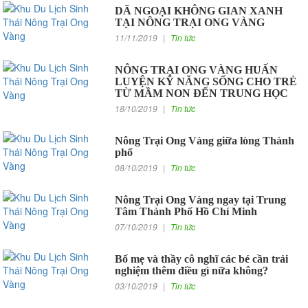
DÃ NGOẠI KHÔNG GIAN XANH
TẠI NÔNG TRẠI ONG VÀNG
11/11/2019
|
Tin tức
NÔNG TRẠI ONG VÀNG HUẤN
LUYỆN KỸ NĂNG SỐNG CHO TRẺ
TỪ MẦM NON ĐẾN TRUNG HỌC
18/10/2019
|
Tin tức
Nông Trại Ong Vàng giữa lòng Thành
phố
08/10/2019
|
Tin tức
Nông Trại Ong Vàng ngay tại Trung
Tâm Thành Phố Hồ Chí Minh
07/10/2019
|
Tin tức
Bố mẹ và thầy cô nghĩ các bé cần trải
nghiệm thêm điều gì nữa không?
03/10/2019
|
Tin tức