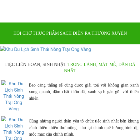
HỘI CHỢ THỰC PHẨM SẠCH DIỄN RA THƯỜNG XUYÊN
TIỆC LIÊN HOAN, SINH NHẬT
TRONG LÀNH, MÁT MẺ, DÂN DÃ
NHẤT
Bao căng thẳng sẽ cùng được giải toả với không gian xanh
xung quanh, đậm chất thôn dã, xanh sạch gần gũi với thiên
nhiên
Cùng những người thân yêu tổ chức tiệc sinh nhật bên khung
cảnh thiên nhiên thơ mộng, như tại chính quê hương bình dị,
mộc mạc của chính mình.