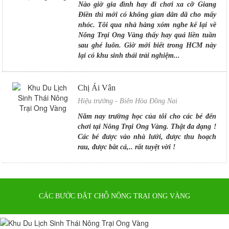
Nào giờ gia đình hay đi chơi xa cỡ Giang
Điền thì mới có không gian dân dã cho mấy
Nhà hàng của Nông trại Ong Vàng
nhóc. Tôi qua nhà hàng xóm nghe kể lại về
03/10/2019
|
Tin tức
Nông Trại Ong Vàng thấy hay quá liền tuần
sau ghé luôn. Giờ mới biết trong HCM này
lại có khu sinh thái trải nghiệm...
Nông trại Ong Vàng phục vụ như thế
nào để đem lại sự hài lòng cao nhất cho
quý khách?
Chị Ái Vân
03/10/2019
|
Tin tức
Hiệu trưởng - Biên Hòa Đồng Nai
Năm nay trường học của tôi cho các bé đến
Khu du lịch sinh thái kết hợp Nông trại
Giáo dục
chơi tại Nông Trại Ong Vàng. Thật đa dạng !
02/10/2019
|
Tin tức
Các bé được vào nhà lưới, được thu hoạch
rau, được bắt cá,.. rất tuyệt vời !
Đến với Nông trại Ong Vàng quý khách
được những gì?
01/10/2019
|
Tin tức
CÁC BƯỚC ĐẶT CHỖ NÔNG TRẠI ONG VÀNG
Đặt tiệc cưới, liên hoan, sinh nhật,... gần
gũi thiên nhiên tại nông trại Ong Vàng
22/05/2018
|
Tin tức