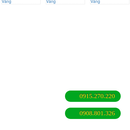
NÔNG TRẠI ONG VÀNG
Với diện tích 13.000m2 nằm ngay trung tâm TPHCM, (khu Thanh Đa, Bình
Qưới, Quận Bình Thạnh), Nông Trại Ong Vàng được xây dựng theo mô
hình nông trại sinh thái, với không gian xanh nhiều trò chơi dân gian được
bao quanh bởi rau củ quả cà chua, xà lách, bầu mướp,...xanh mát. Các dịch
vụ trải nghiệm nông trại xanh ở đây thu hút rất nhiều đoàn, tour học sinh và
người lớn tận hưởng cảm giác trở về tuổi thơ. Đây là địa điểm vui chơi lý
tưởng ở Sài Gòn cùng gia đình.
BẠN MUỐN TÌM
0915.270.220
Nông trại giáo dục cho bé học tập dã
0908.801.326
ngoại
Du lịch nông trại sinh thái xanh
Du lịch trải nghiệm nông trại