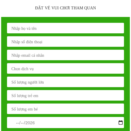
ĐẶT VÉ VUI CHƠI THAM QUAN
KHU DU LỊCH SINH THÁI NÔNG
TRẠI ONG VÀNG- ĐIỂM VUI CHƠI
LÝ TƯỞNG TẠI TP HCM
11/11/2019
|
Tin tức
Có gì ở Nông Trại Ong Vàng HCM
khiến bạn ít nhất một lần phải ghé ?
22/05/2018
|
Tin tức